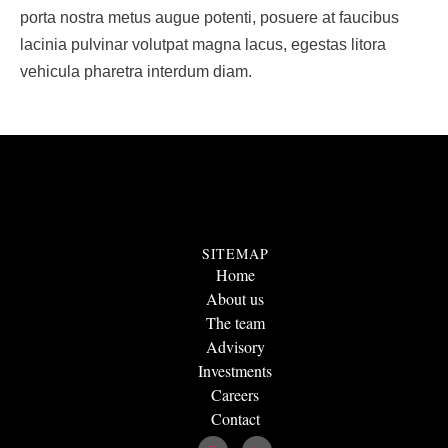
porta nostra metus augue potenti, posuere at faucibus
lacinia pulvinar volutpat magna lacus, egestas litora
vehicula pharetra interdum diam.
SITEMAP
Home
About us
The team
Advisory
Investments
Careers
Contact